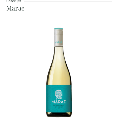
Селекция
Marae