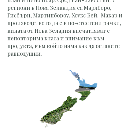
Блан и Пино Ноар. Сред най-известните
региони в Нова Зеландия са Марлборо,
Гисбърн, Мартинбороу, Хоукс Бей. Макар и
производството да е в по-стестени рамки,
вината от Нова Зеладия впечатляват с
неповторима класа и внимание към
продукта, към който няма как да останете
равнодушни.